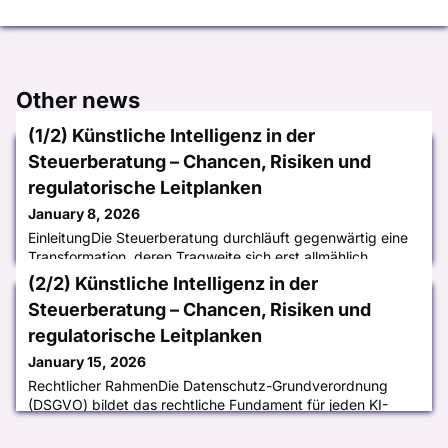
Other news
(1/2) Künstliche Intelligenz in der
Steuerberatung – Chancen, Risiken und
regulatorische Leitplanken
January 8, 2026
EinleitungDie Steuerberatung durchläuft gegenwärtig eine
Transformation, deren Tragweite sich erst allmählich
abzeichnet. Was mit der Digitalisierung begann –
(2/2) Künstliche Intelligenz in der
beschleunigte Prozesse, vernetzte Kommunikation, neue
Steuerberatung – Chancen, Risiken und
Beratungsformate – mündet nun in eine zweite, weitaus
tiefgreifendere Phase des technologischen Wandels. Mit
regulatorische Leitplanken
dem Aufkommen leistungsfähiger KI-Systeme stehen
January 15, 2026
Steuerberater vor Herausforde
Rechtlicher RahmenDie Datenschutz-Grundverordnung
(DSGVO) bildet das rechtliche Fundament für jeden KI-
Einsatz in der Steuerberatung. Ihre Prinzipien –
Rechtmäßigkeit, Zweckbindung, Datenminimierung,