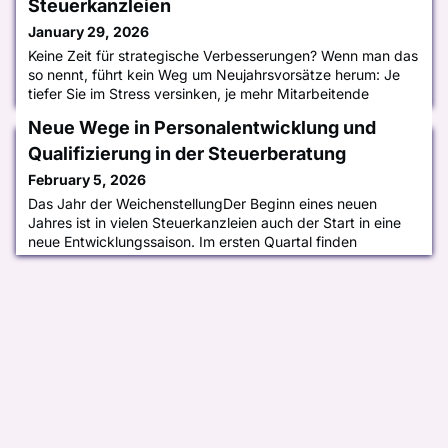
Steuerkanzleien
January 29, 2026
Keine Zeit für strategische Verbesserungen? Wenn man das
so nennt, führt kein Weg um Neujahrsvorsätze herum: Je
tiefer Sie im Stress versinken, je mehr Mitarbeitende
gesucht werden und je unerfreulicher die Routinetätigkeiten
Neue Wege in Personalentwicklung und
sind, desto dringender sind jetzt gute Vorsätze, die auch
wirklich in Angriff genommen werden. Sonst riskieren Sie
Qualifizierung in der Steuerberatung
es, auf Dauer nicht mehr wettbewerbsfähig zu sein und
February 5, 2026
dadur
Das Jahr der WeichenstellungDer Beginn eines neuen
Jahres ist in vielen Steuerkanzleien auch der Start in eine
neue Entwicklungssaison. Im ersten Quartal finden
traditionell die jährlichen Mitarbeitergespräche statt – ein
fester Termin im Kalender, der über die Zukunft vieler
Kanzleien entscheidet. Denn diese Gespräche sind weit
mehr als ein Pflichttermin. Sie sind der Spiegel dafür, wie
ernst Kan