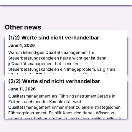
Other news
(1/2) Werte sind nicht verhandelbar
June 4, 2026
Warum lebendiges Qualitätsmanagement für
Steuerberatungskanzleien heute wichtiger ist denn
jeQualitätsmanagement hat in vielen
Steuerberatungskanzleien ein Imageproblem. Es gilt als
bürokratische Pflicht, als notwendiges Übel – abgetan,
abgehakt, abgeheftet.Doch diese Haltung wird angesichts
(2/2) Werte sind nicht verhandelbar
wachsender Regulatorik, steigender Mandantenansprüche
June 11, 2026
und zunehmendem Fachkräftemangel zum echten Risiko. D
Qualitätsmanagement als FührungsinstrumentGerade in
Zeiten zunehmender Komplexität wird
Qualitätsmanagement immer mehr zu einem strategischen
Führungsinstrument. Es hilft Kanzleien dabei, Wissen zu
sichern, Einarbeitungszeiten zu verkürzen, Fehlerquellen zu
reduzieren und die Zusammenarbeit im Team zu
verbessern.Gleichzeitig schafft ein funktionierendes QM-