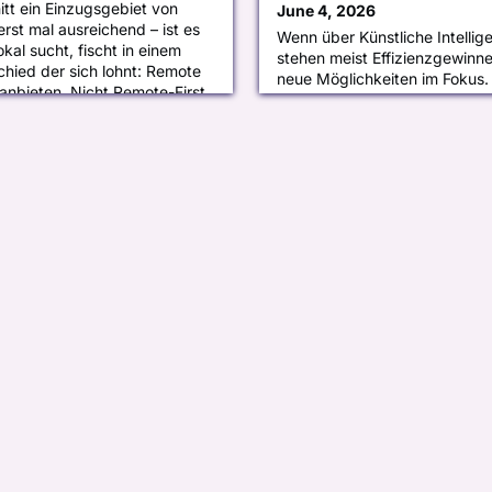
itt ein Einzugsgebiet von
June 4, 2026
rst mal ausreichend – ist es
Wenn über Künstliche Intellig
okal sucht, fischt in einem
stehen meist Effizienzgewinn
chied der sich lohnt: Remote
neue Möglichkeiten im Fokus.
anbieten. Nicht Remote-First
Forschungsergebnisse zeigen 
Aber als Ergänzung für das
Entwicklung: KI kann nicht nu
 Recruiting. Was mich dabei
beschleunigen, sondern auch 
: Es gibt Kanzl
gefährlicher machen.Ein inter
hat kürzlich einen sogenannt
und getestet