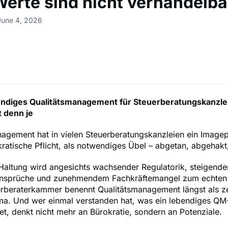
 Werte sind nicht verhandelba
June 4, 2026
ndiges Qualitätsmanagement für Steuerberatungskanzle
t denn je
nagement hat in vielen Steuerberatungskanzleien ein Image
okratische Pflicht, als notwendiges Übel – abgetan, abgehakt
Haltung wird angesichts wachsender Regulatorik, steigende
sprüche und zunehmendem Fachkräftemangel zum echten R
rberaterkammer benennt Qualitätsmanagement längst als ze
ma. Und wer einmal verstanden hat, was ein lebendiges Q
stet, denkt nicht mehr an Bürokratie, sondern an Potenziale.