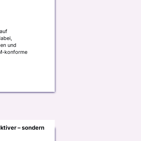
auf
dabei,
gen und
QM-konforme
uktiver – sondern