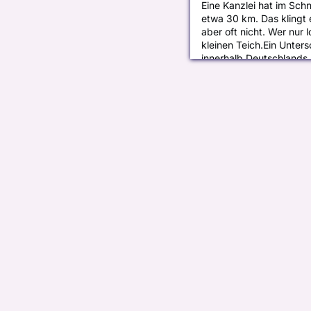
Eine Kanzlei hat im Schn
etwa 30 km. Das klingt e
aber oft nicht. Wer nur l
kleinen Teich.Ein Unters
innerhalb Deutschlands 
für die ganze Kanzlei. 
Team – und als Hebel im
immer wieder überrascht