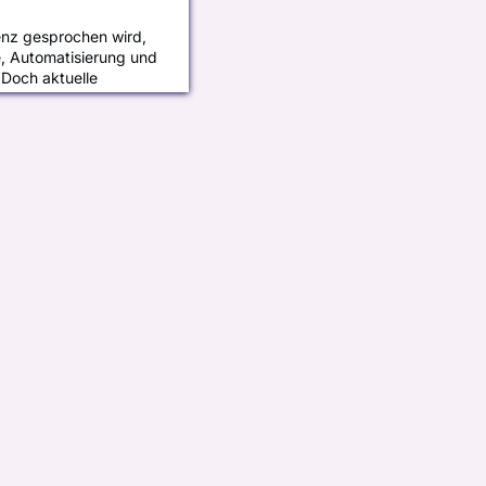
enz gesprochen wird,
e, Automatisierung und
 Doch aktuelle
eine andere Seite der
r Prozesse
Cyberangriffe deutlich
nationales Forscherteam
en KI-Wurm entwickelt