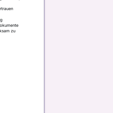
rtrauen
ag
 Dokumente
rksam zu