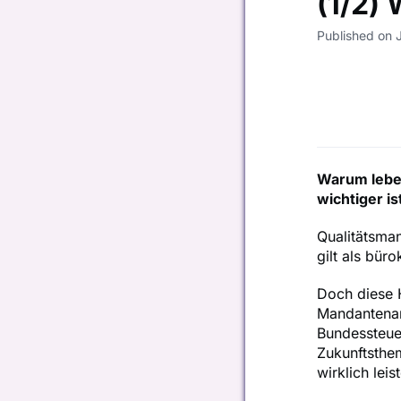
(1/2)
Published on 
Warum lebe
wichtiger is
Qualitätsma
gilt als bür
Doch diese 
Mandantenan
Bundessteue
Zukunftsthe
wirklich lei