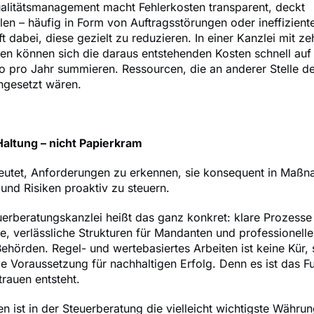
ualitätsmanagement macht Fehlerkosten transparent, deckt
en – häufig in Form von Auftragsstörungen oder ineffizient
ft dabei, diese gezielt zu reduzieren. In einer Kanzlei mit ze
en können sich die daraus entstehenden Kosten schnell auf
 pro Jahr summieren. Ressourcen, die an anderer Stelle de
ingesetzt wären.
 Haltung – nicht Papierkram
deutet, Anforderungen zu erkennen, sie konsequent in Maß
nd Risiken proaktiv zu steuern.
uerberatungskanzlei heißt das ganz konkret: klare Prozesse
e, verlässliche Strukturen für Mandanten und professionelle
hörden. Regel- und wertebasiertes Arbeiten ist keine Kür,
e Voraussetzung für nachhaltigen Erfolg. Denn es ist das 
rauen entsteht.
n ist in der Steuerberatung die vielleicht wichtigste Währu