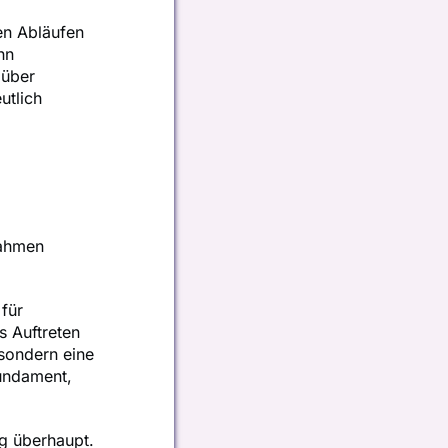
en Abläufen
hn
 über
utlich
nahmen
 für
s Auftreten
 sondern eine
Fundament,
ng überhaupt.